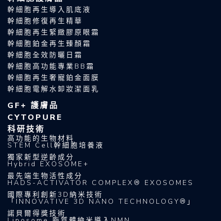
幹細胞再生導入肌底液
幹細胞修復再生精華
幹細胞再生緊緻膠原眼霜
幹細胞鉑金再生臻顏霜
幹細胞全效防曬日霜
幹細胞高功能專業BB霜
幹細胞再生奢寵鉑金面膜
幹細胞電解水卸妝潔面乳
GF+ 護膚品
CYTOPURE
科研技術
高功能的生物材料
STEM Cell幹細胞培養液
獨家新型逆齡成分
Hybrid EXOSOME+
最先端生物活性成分
HADS-ACTIVATOR COMPLEX® EXOSOMES
國際專利創新3D納米技術
「INNOVATIVE 3D NANO TECHNOLOGY®」
諾貝爾得獎技術
Liposome 脂質體納米導入NMN