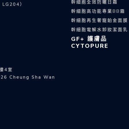
幹細胞全效防曬日霜
r LG204）
幹細胞高功能專業BB霜
幹細胞再生奢寵鉑金面膜
幹細胞電解水卸妝潔面乳
GF+ 護膚品
CYTOPURE
樓4室
 926 Cheung Sha Wan