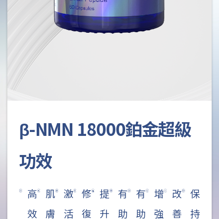
β-NMN 18000鉑金超級
功效
高
肌
激
修
提
有
有
增
改
保
效
膚
活
復
升
助
助
強
善
持