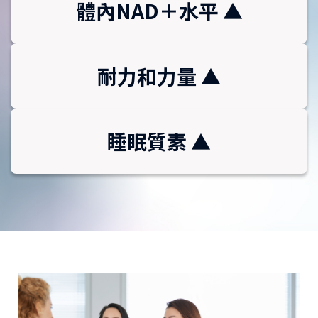
體內NAD＋水平 ▲
耐力和力量 ▲
睡眠質素 ▲