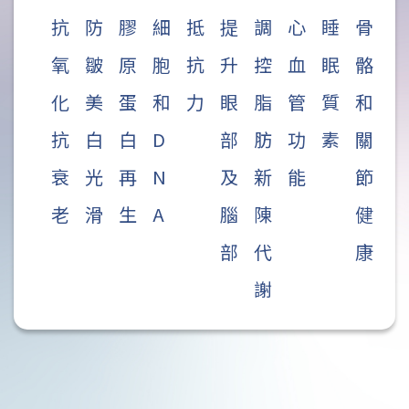
抗
防
膠
細
抵
提
調
心
睡
骨
氧
皺
原
胞
抗
升
控
血
眠
骼
化
美
蛋
和
力
眼
脂
管
質
和
抗
白
白
D
部
肪
功
素
關
衰
光
再
N
及
新
能
節
老
滑
生
A
腦
陳
健
部
代
康
謝