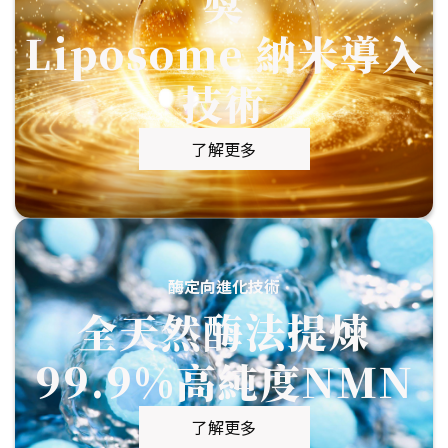
獎
Liposome 納米導入
技術
了解更多
酶定向進化技術
全天然酶法提煉
99.9%高純度NMN
了解更多